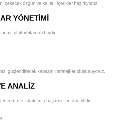
i çekecek özgün ve kaliteli içerikler hazırlıyoruz.
BAR YÖNETIMI
emli platformlardan biridir.
zı güçlendirecek kapsamlı stratejiler oluşturuyoruz.
VE ANALIZ
erlendirme, stratejinin başarısı için önemlidir.
rı