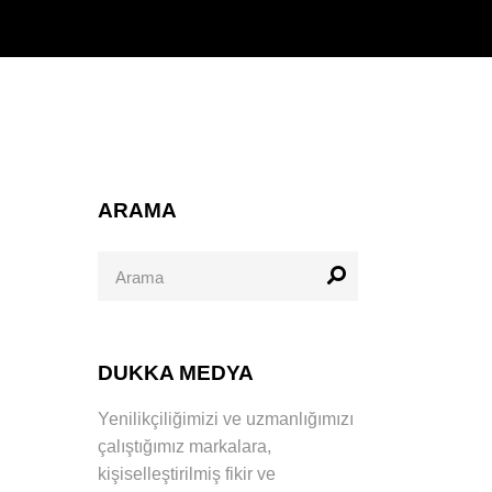
ARAMA
Search
for:
DUKKA MEDYA
Yenilikçiliğimizi ve uzmanlığımızı
çalıştığımız markalara,
kişiselleştirilmiş fikir ve