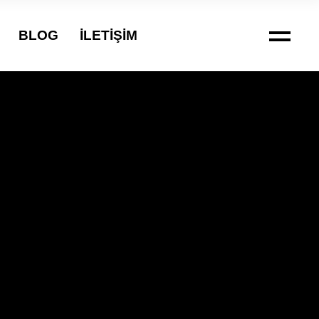
BLOG
İLETIŞIM
yası
yası